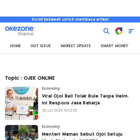
Scroll kebawah untuk membaca artikel
HOME
HOT ISSUE
MARKET UPDATE
SMART MONEY
I
Topic : OJEK ONLINE
Economy
Viral Ojol Bali Tolak Bule Tanpa Helm,
Ini Respons Jasa Raharja
30 Juli 2026 16:03:35
Economy
Menteri Maman Sebut Ojol Setuju