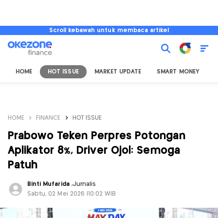
Scroll kebawah untuk membaca artikel
HOME
HOT ISSUE
MARKET UPDATE
SMART MONEY
I
HOME
FINANCE
HOT ISSUE
Prabowo Teken Perpres Potongan
Aplikator 8%, Driver Ojol: Semoga
Patuh
Binti Mufarida
,
Jurnalis
Sabtu, 02 Mei 2026 |10:02 WIB