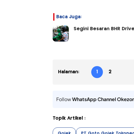
Baca Juga:
Segini Besaran BHR Drive
Halaman:
1
2
Follow
WhatsApp Channel Okezo
Topik Artikel :
Gojek
PT Goto Gojek Tokoped