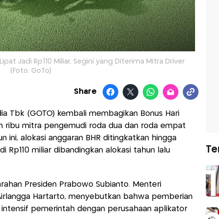
ipat Jadi Rp110 Miliar, Segini yang Diterima Mitra Driver
(Foto: GoTo)
Share
ia Tbk (GOTO) kembali membagikan Bonus Hari
n ribu mitra pengemudi roda dua dan roda empat
 ini, alokasi anggaran BHR ditingkatkan hingga
Te
adi Rp110 miliar dibandingkan alokasi tahun lalu
 arahan Presiden Prabowo Subianto. Menteri
Airlangga Hartarto, menyebutkan bahwa pemberian
 intensif pemerintah dengan perusahaan aplikator