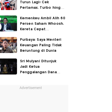
Turun Lagi! Cek
Pertamax, Turbo hingga
Pertalite Hari Ini 6
Kemenkeu Ambil Alih 60
Agustus 2026
Persen Saham Whoosh,
Kereta Cepat
Diperpanjang hingga
Purbaya: Saya Menteri
Surabaya
Keuangan Paling Tidak
Beruntung di Dunia
Sri Mulyani Ditunjuk
Jadi Ketua
Penggalangan Dana
untuk Negara Miskisn
Advertisement