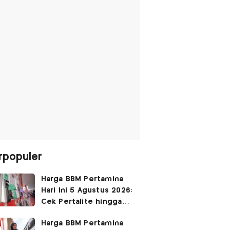
rpopuler
Harga BBM Pertamina
Hari Ini 5 Agustus 2026:
Cek Pertalite hingga
Pertamax, Ada yang
Harga BBM Pertamina
Turun