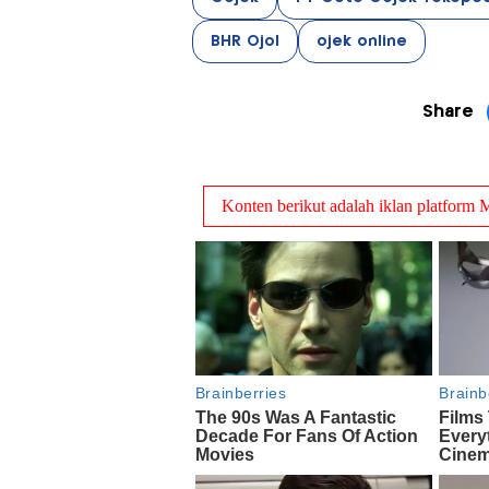
BHR Ojol
ojek online
Share