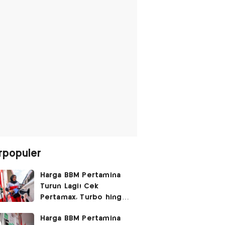
rpopuler
Harga BBM Pertamina
Turun Lagi! Cek
Pertamax, Turbo hingga
Pertalite Hari Ini 6
Harga BBM Pertamina
Agustus 2026