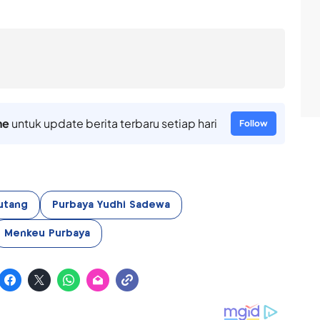
ne
untuk update berita terbaru setiap hari
Follow
utang
Purbaya Yudhi Sadewa
Menkeu Purbaya