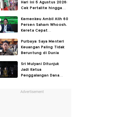
Hari Ini 5 Agustus 2026:
Cek Pertalite hingga
Pertamax, Ada yang
Kemenkeu Ambil Alih 60
Turun
Persen Saham Whoosh,
Kereta Cepat
Diperpanjang hingga
Purbaya: Saya Menteri
Surabaya
Keuangan Paling Tidak
Beruntung di Dunia
Sri Mulyani Ditunjuk
Jadi Ketua
Penggalangan Dana
untuk Negara Miskisn
Advertisement