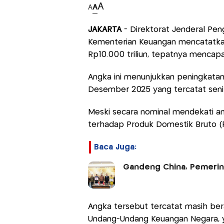
A
A
A
JAKARTA
- Direktorat Jenderal Pen
Kementerian Keuangan mencatatkan
Rp10.000 triliun, tepatnya mencapai
Angka ini menunjukkan peningkatan 
Desember 2025 yang tercatat senilai
Meski secara nominal mendekati angk
terhadap Produk Domestik Bruto (PD
Baca Juga:
Gandeng China, Pemerint
Angka tersebut tercatat masih be
Undang-Undang Keuangan Negara, y