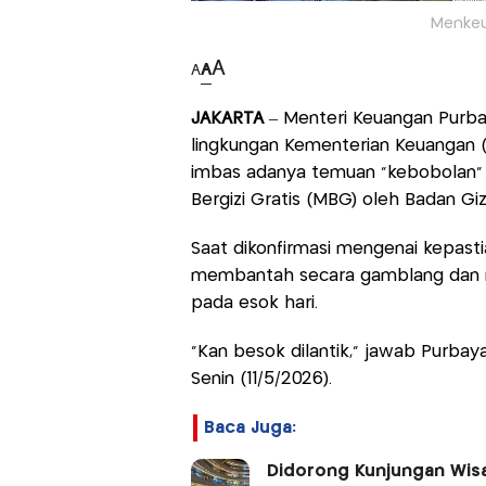
Menkeu
A
A
A
JAKARTA
– Menteri Keuangan Purba
lingkungan Kementerian Keuangan 
imbas adanya temuan "kebobolan"
Bergizi Gratis (MBG) oleh Badan Giz
Saat dikonfirmasi mengenai kepast
membantah secara gamblang dan 
pada esok hari.
"Kan besok dilantik," jawab Purbay
Senin (11/5/2026).
Baca Juga:
Didorong Kunjungan Wisat