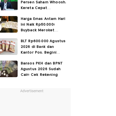
Persen Saham Whoosh,
Kereta Cepat
Diperpanjang hingga
Harga Emas Antam Hari
Surabaya
Ini Naik Rp50.000!
Buyback Meroket
Rp90.000
BLT Rp600.000 Agustus
2026 di Bank dan
Kantor Pos, Begini
Caranya
Bansos PKH dan BPNT
Agustus 2026 Sudah
Cair! Cek Rekening
Advertisement