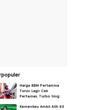
rpopuler
Harga BBM Pertamina
Turun Lagi! Cek
Pertamax, Turbo hingga
Pertalite Hari Ini 6
Kemenkeu Ambil Alih 60
Agustus 2026