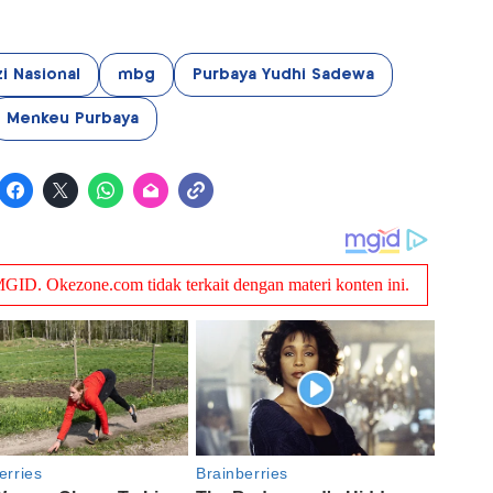
i Nasional
mbg
Purbaya Yudhi Sadewa
Menkeu Purbaya