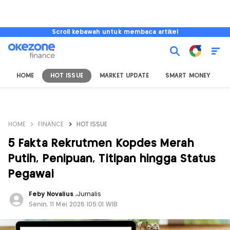
Scroll kebawah untuk membaca artikel
HOME
HOT ISSUE
MARKET UPDATE
SMART MONEY
I
HOME
FINANCE
HOT ISSUE
5 Fakta Rekrutmen Kopdes Merah
Putih, Penipuan, Titipan hingga Status
Pegawai
Feby Novalius
,
Jurnalis
Senin, 11 Mei 2026 |05:01 WIB