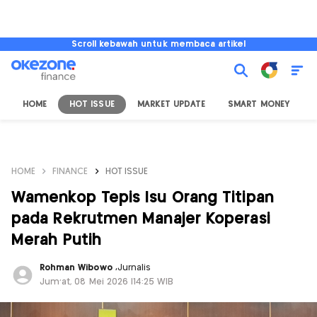
Scroll kebawah untuk membaca artikel
HOME
HOT ISSUE
MARKET UPDATE
SMART MONEY
I
HOME
FINANCE
HOT ISSUE
Wamenkop Tepis Isu Orang Titipan
pada Rekrutmen Manajer Koperasi
Merah Putih
Rohman Wibowo
,
Jurnalis
Jum'at, 08 Mei 2026 |14:25 WIB