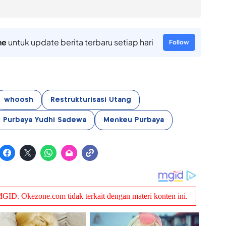
ne
untuk update berita terbaru setiap hari
Follow
whoosh
Restrukturisasi Utang
 Purbaya Yudhi Sadewa
Menkeu Purbaya