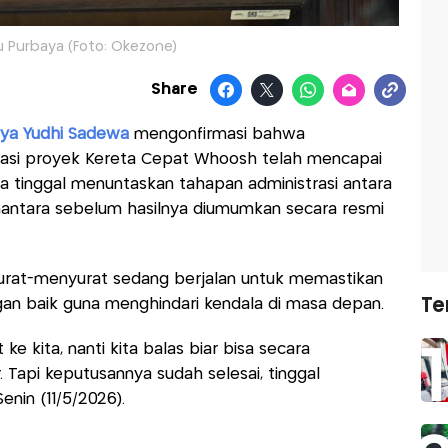
 Purbaya (Foto: Okezone)
Share
ya Yudhi Sadewa
mengonfirmasi bahwa
sasi proyek Kereta Cepat Whoosh telah mencapai
nya tinggal menuntaskan tahapan administrasi antara
antara sebelum hasilnya diumumkan secara resmi
urat-menyurat sedang berjalan untuk memastikan
Te
an baik guna menghindari kendala di masa depan.
ke kita, nanti kita balas biar bisa secara
. Tapi keputusannya sudah selesai, tinggal
Senin (11/5/2026).