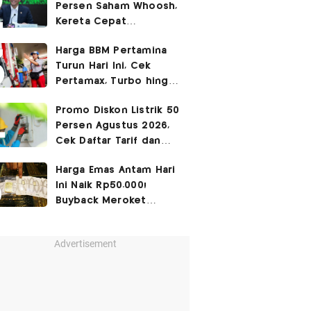
Persen Saham Whoosh,
Kereta Cepat
Diperpanjang hingga
Harga BBM Pertamina
Surabaya
Turun Hari Ini, Cek
Pertamax, Turbo hingga
Pertalite 7 Agustus
Promo Diskon Listrik 50
2026
Persen Agustus 2026,
Cek Daftar Tarif dan
Syaratnya
Harga Emas Antam Hari
Ini Naik Rp50.000!
Buyback Meroket
Rp90.000
Advertisement