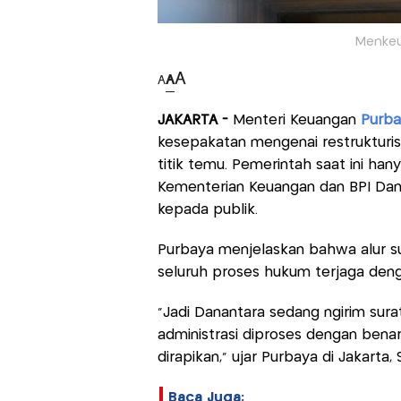
Menkeu
A
A
A
JAKARTA -
Menteri Keuangan
Purba
kesepakatan mengenai restrukturi
titik temu. Pemerintah saat ini ha
Kementerian Keuangan dan BPI Dan
kepada publik.
Purbaya menjelaskan bahwa alur s
seluruh proses hukum terjaga deng
“Jadi Danantara sedang ngirim surat 
administrasi diproses dengan benar
dirapikan," ujar Purbaya di Jakarta, 
Baca Juga: