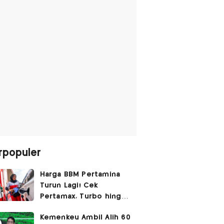
rpopuler
Harga BBM Pertamina
Turun Lagi! Cek
Pertamax, Turbo hingga
Pertalite Hari Ini 6
Kemenkeu Ambil Alih 60
Agustus 2026