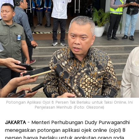
Potongan Aplikasi Ojol 8 Persen Tak Berlaku untuk Taksi Online, Ini
Penjelasan Menhub (Foto: Okezone)
JAKARTA
- Menteri Perhubungan Dudy Purwagandhi
menegaskan potongan aplikasi ojek online (ojol) 8
persen hanya berlaku untuk angkutan orang roda