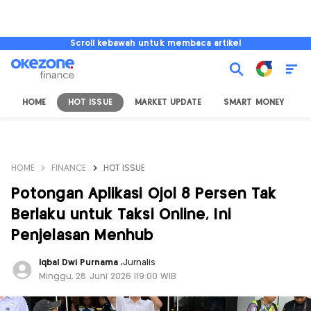
Scroll kebawah untuk membaca artikel
HOME
HOT ISSUE
MARKET UPDATE
SMART MONEY
I
HOME
FINANCE
HOT ISSUE
Potongan Aplikasi Ojol 8 Persen Tak
Berlaku untuk Taksi Online, Ini
Penjelasan Menhub
Iqbal Dwi Purnama
,
Jurnalis
Minggu, 28 Juni 2026 |19:00 WIB