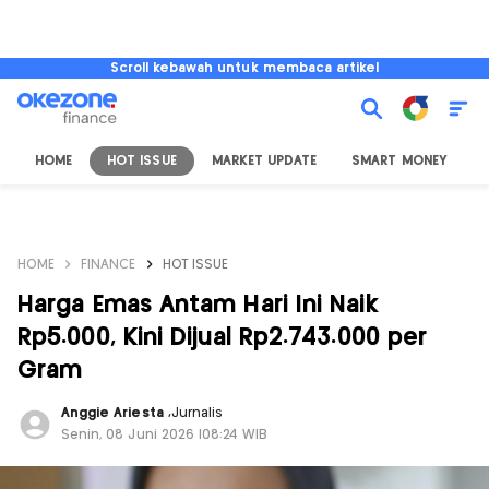
Scroll kebawah untuk membaca artikel
HOME
HOT ISSUE
MARKET UPDATE
SMART MONEY
I
HOME
FINANCE
HOT ISSUE
Harga Emas Antam Hari Ini Naik
Rp5.000, Kini Dijual Rp2.743.000 per
Gram
Anggie Ariesta
,
Jurnalis
Senin, 08 Juni 2026 |08:24 WIB