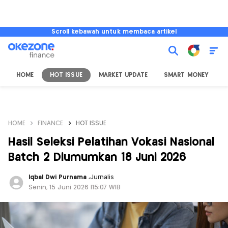
Scroll kebawah untuk membaca artikel
HOME
HOT ISSUE
MARKET UPDATE
SMART MONEY
I
HOME
FINANCE
HOT ISSUE
Hasil Seleksi Pelatihan Vokasi Nasional
Batch 2 Diumumkan 18 Juni 2026
Iqbal Dwi Purnama
,
Jurnalis
Senin, 15 Juni 2026 |15:07 WIB