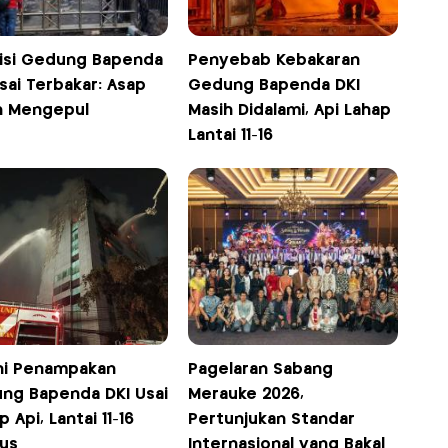
isi Gedung Bapenda
Penyebab Kebakaran
sai Terbakar: Asap
Gedung Bapenda DKI
h Mengepul
Masih Didalami, Api Lahap
Lantai 11-16
ni Penampakan
Pagelaran Sabang
ng Bapenda DKI Usai
Merauke 2026,
ap Api, Lantai 11-16
Pertunjukan Standar
us
Internasional yang Bakal