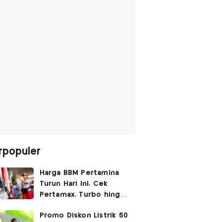
rpopuler
Harga BBM Pertamina
Turun Hari Ini, Cek
Pertamax, Turbo hingga
Pertalite 7 Agustus
Promo Diskon Listrik 50
2026