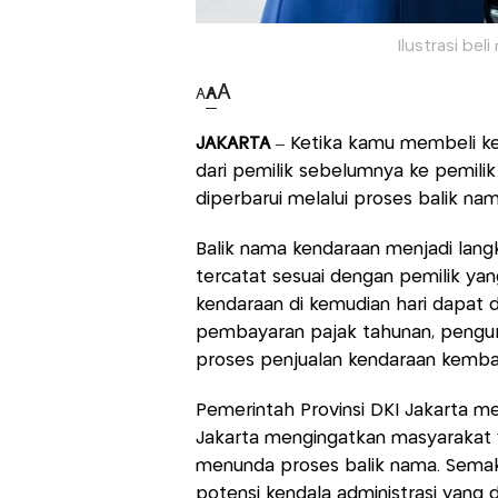
Ilustrasi bel
A
A
A
JAKARTA
– Ketika kamu membeli ke
dari pemilik sebelumnya ke pemilik
diperbarui melalui proses balik na
Balik nama kendaraan menjadi lang
tercatat sesuai dengan pemilik yan
kendaraan di kemudian hari dapat d
pembayaran pajak tahunan, penguru
proses penjualan kendaraan kembal
Pemerintah Provinsi DKI Jakarta m
Jakarta mengingatkan masyarakat 
menunda proses balik nama. Semaki
potensi kendala administrasi yang 