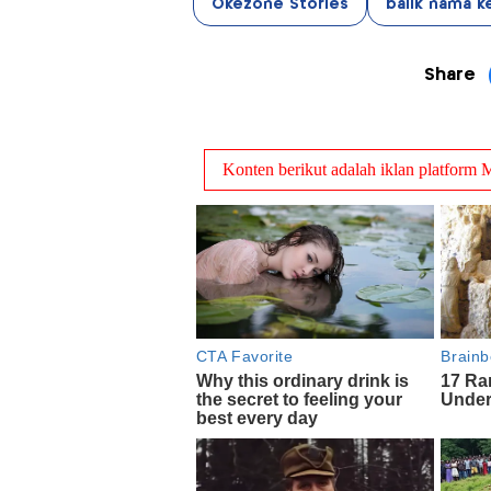
Okezone Stories
balik nama k
Share