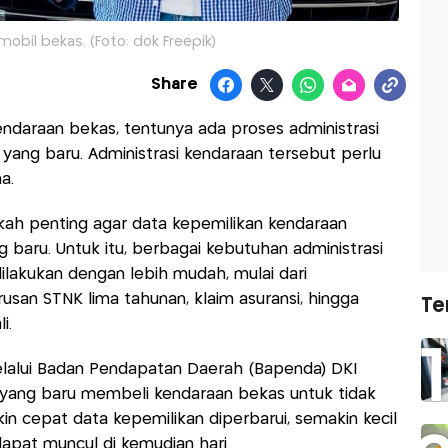
i mobil bekas. (Foto: dok Freepik)
Share
ndaraan bekas, tentunya ada proses administrasi
 yang baru. Administrasi kendaraan tersebut perlu
ma.
kah penting agar data kepemilikan kendaraan
g baru. Untuk itu, berbagai kebutuhan administrasi
ilakukan dengan lebih mudah, mulai dari
san STNK lima tahunan, klaim asuransi, hingga
Te
i.
elalui Badan Pendapatan Daerah (Bapenda) DKI
yang baru membeli kendaraan bekas untuk tidak
n cepat data kepemilikan diperbarui, semakin kecil
dapat muncul di kemudian hari.