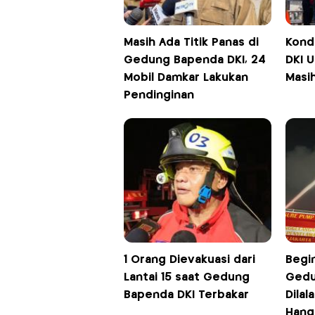
Masih Ada Titik Panas di
Kond
Gedung Bapenda DKI, 24
DKI U
Mobil Damkar Lakukan
Masi
Pendinginan
1 Orang Dievakuasi dari
Begi
Lantai 15 saat Gedung
Gedu
Bapenda DKI Terbakar
Dilal
Hang