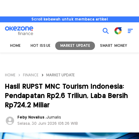
Scroll kebawah untuk membaca artikel
HOME
HOT ISSUE
MARKET UPDATE
SMART MONEY
I
HOME
FINANCE
MARKET UPDATE
Hasil RUPST MNC Tourism Indonesia:
Pendapatan Rp2,6 Triliun, Laba Bersih
Rp724,2 Miliar
Feby Novalius
,
Jurnalis
Selasa, 30 Juni 2026 |08:26 WIB