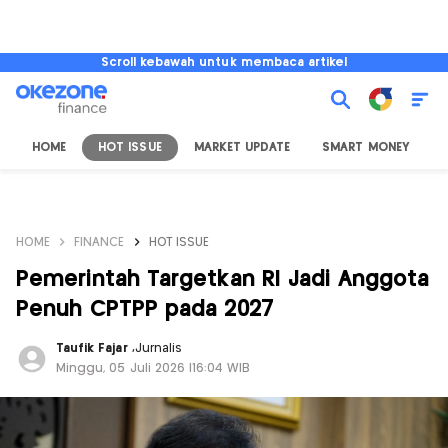
Scroll kebawah untuk membaca artikel
HOME
HOT ISSUE
MARKET UPDATE
SMART MONEY
I
HOME
FINANCE
HOT ISSUE
Pemerintah Targetkan RI Jadi Anggota
Penuh CPTPP pada 2027
Taufik Fajar
,
Jurnalis
Minggu, 05 Juli 2026 |16:04 WIB