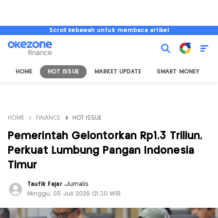
Scroll kebawah untuk membaca artikel
HOME
HOT ISSUE
MARKET UPDATE
SMART MONEY
I
HOME
FINANCE
HOT ISSUE
Pemerintah Gelontorkan Rp1,3 Triliun,
Perkuat Lumbung Pangan Indonesia
Timur
Taufik Fajar
,
Jurnalis
Minggu, 05 Juli 2026 |21:30 WIB