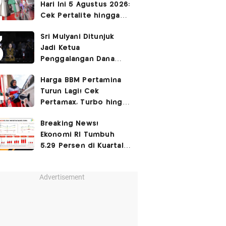
Hari Ini 5 Agustus 2026:
Cek Pertalite hingga
Pertamax, Ada yang
Sri Mulyani Ditunjuk
Turun
Jadi Ketua
Penggalangan Dana
untuk Negara Miskisn
Harga BBM Pertamina
Turun Lagi! Cek
Pertamax, Turbo hingga
Pertalite Hari Ini 6
Breaking News!
Agustus 2026
Ekonomi RI Tumbuh
5,29 Persen di Kuartal
II-2026
Advertisement