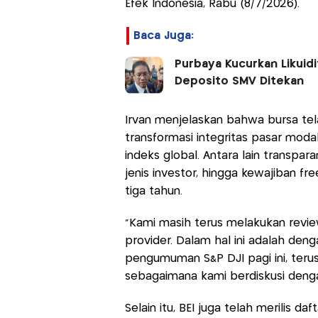
Efek Indonesia, Rabu (8/7/2026).
Baca Juga:
Purbaya Kucurkan Likuidi
Deposito SMV Ditekan
Irvan menjelaskan bahwa bursa t
transformasi integritas pasar mod
indeks global. Antara lain transpara
jenis investor, hingga kewajiban f
tiga tahun.
"Kami masih terus melakukan revie
provider. Dalam hal ini adalah deng
pengumuman S&P DJI pagi ini, teru
sebagaimana kami berdiskusi dengan
Selain itu, BEI juga telah merilis d