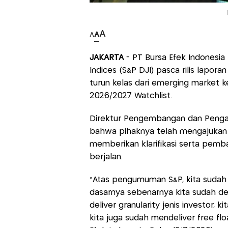
A
A
A
JAKARTA
- PT Bursa Efek Indonesia 
Indices (S&P DJI) pasca rilis lapo
turun kelas dari emerging market ke
2026/2027 Watchlist.
Direktur Pengembangan dan Penga
bahwa pihaknya telah mengajukan 
memberikan klarifikasi serta pemb
berjalan.
"Atas pengumuman S&P, kita sudah 
dasarnya sebenarnya kita sudah del
deliver granularity jenis investor,
kita juga sudah mendeliver free flo