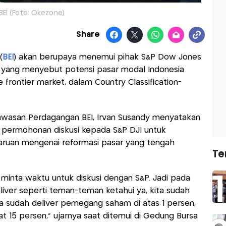
BEI (Foto: Okezone)
Share
(
BEI
) akan berupaya menemui pihak S&P Dow Jones
ran yang menyebut potensi pasar modal Indonesia
 frontier market, dalam Country Classification-
wasan Perdagangan BEI, Irvan Susandy menyatakan
permohonan diskusi kepada S&P DJI untuk
aruan mengenai reformasi pasar yang tengah
Te
minta waktu untuk diskusi dengan S&P. Jadi pada
iver seperti teman-teman ketahui ya, kita sudah
 kita sudah deliver pemegang saham di atas 1 persen,
at 15 persen," ujarnya saat ditemui di Gedung Bursa