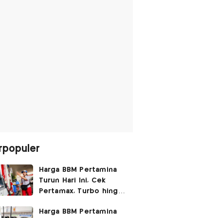
rpopuler
Harga BBM Pertamina
Turun Hari Ini, Cek
Pertamax, Turbo hingga
Pertalite 7 Agustus
Harga BBM Pertamina
2026