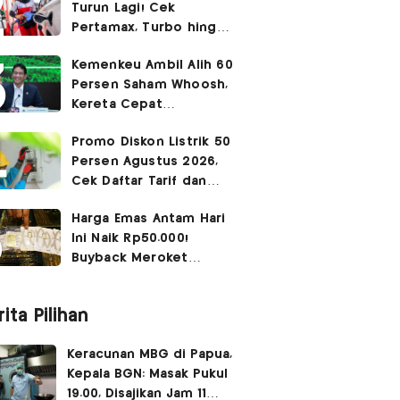
Turun Lagi! Cek
Pertamax, Turbo hingga
Pertalite Hari Ini 6
Kemenkeu Ambil Alih 60
Agustus 2026
Persen Saham Whoosh,
Kereta Cepat
Diperpanjang hingga
Promo Diskon Listrik 50
Surabaya
Persen Agustus 2026,
Cek Daftar Tarif dan
Syaratnya
Harga Emas Antam Hari
Ini Naik Rp50.000!
Buyback Meroket
Rp90.000
ita Pilihan
Keracunan MBG di Papua,
Kepala BGN: Masak Pukul
19.00, Disajikan Jam 11