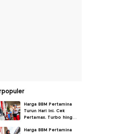
rpopuler
Harga BBM Pertamina
Turun Hari Ini, Cek
Pertamax, Turbo hingga
Pertalite 7 Agustus
Harga BBM Pertamina
2026