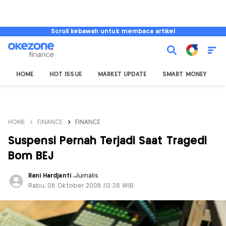
Scroll kebawah untuk membaca artikel
HOME
HOT ISSUE
MARKET UPDATE
SMART MONEY
I
HOME
FINANCE
FINANCE
Suspensi Pernah Terjadi Saat Tragedi
Bom BEJ
Rani Hardjanti
,
Jurnalis
Rabu, 08 Oktober 2008 |12:36 WIB