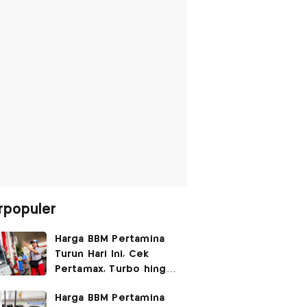
rpopuler
Harga BBM Pertamina
Turun Hari Ini, Cek
Pertamax, Turbo hingga
Pertalite 7 Agustus
Harga BBM Pertamina
2026