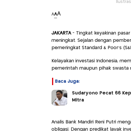
Ilustra
A
A
A
JAKARTA
- Tingkat keyakinan pasar 
meningkat. Sejalan dengan pemberi
pemeringkat Standard & Poor's (S&P
Kelayakan investasi Indonesia, mem
pemerintah maupun pihak swasta me
Baca Juga:
Sudaryono Pecat 66 Kepa
Mitra
Analis Bank Mandiri Reni Putri men
obligasi. Dengan predikat layak inve