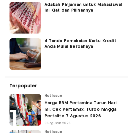
Adakah Pinjaman untuk Mahasiswa?
Ini Kiat dan Pilihannya
4 Tanda Pemakaian Kartu Kredit
Anda Mulai Berbahaya
Terpopuler
Hot Issue
Harga BBM Pertamina Turun Hari
Ini, Cek Pertamax, Turbo hingga
Pertalite 7 Agustus 2026
06 Agustus 2026
Hot Issue