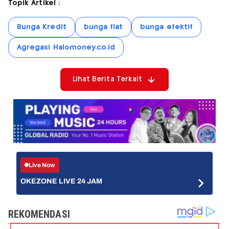
Topik Artikel :
Bunga Kredit
bunga flat
bunga efektif
Agregasi Halomoney.co.id
Lihat Berita Terkait
Live Now
OKEZONE LIVE 24 JAM