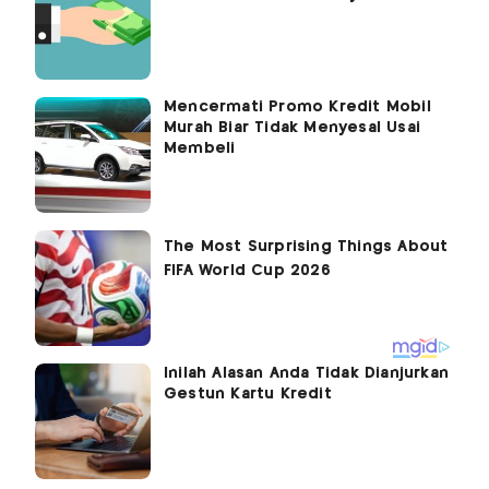
Mencermati Promo Kredit Mobil
Murah Biar Tidak Menyesal Usai
Membeli
Inilah Alasan Anda Tidak Dianjurkan
Gestun Kartu Kredit