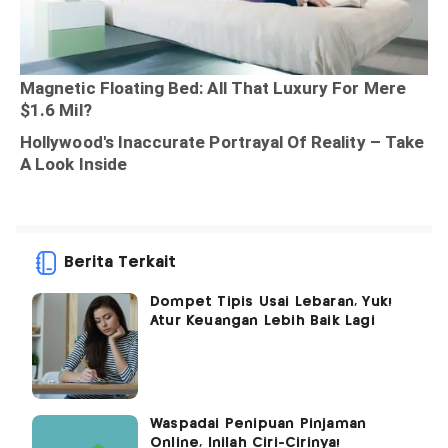
Berita Terkait
Dompet Tipis Usai Lebaran, Yuk!
Atur Keuangan Lebih Baik Lagi
Waspadai Penipuan Pinjaman
Online, Inilah Ciri-Cirinya!