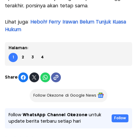
terakhir, porsinya akan tetap sama.
Lihat juga:
Heboh! Ferry Irawan Belum Tunjuk Kuasa
Hukum
Halaman:
1
2
3
4
Share
Follow Okezone di Google News
Follow
WhatsApp Channel Okezone
untuk
Follow
update berita terbaru setiap hari