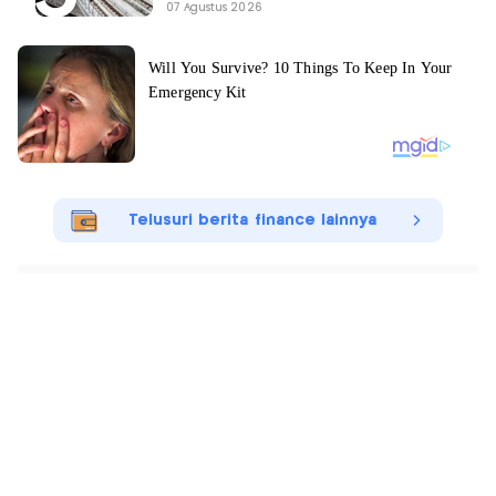
07 Agustus 2026
Telusuri berita finance lainnya