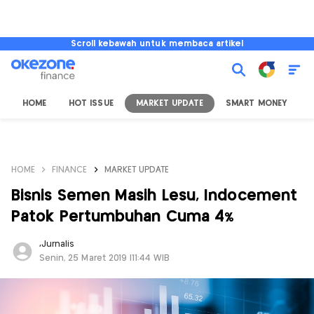
Scroll kebawah untuk membaca artikel
HOME
HOT ISSUE
MARKET UPDATE
SMART MONEY
I
HOME
FINANCE
MARKET UPDATE
Bisnis Semen Masih Lesu, Indocement
Patok Pertumbuhan Cuma 4%
,
Jurnalis
Senin, 25 Maret 2019 |11:44 WIB