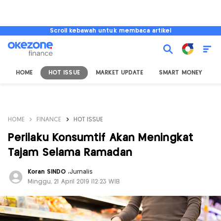
Scroll kebawah untuk membaca artikel
HOME
HOT ISSUE
MARKET UPDATE
SMART MONEY
I
HOME
FINANCE
HOT ISSUE
Perilaku Konsumtif Akan Meningkat
Tajam Selama Ramadan
Koran SINDO
,
Jurnalis
Minggu, 21 April 2019 |12:23 WIB