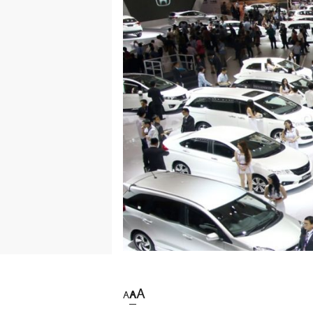
A
A
A