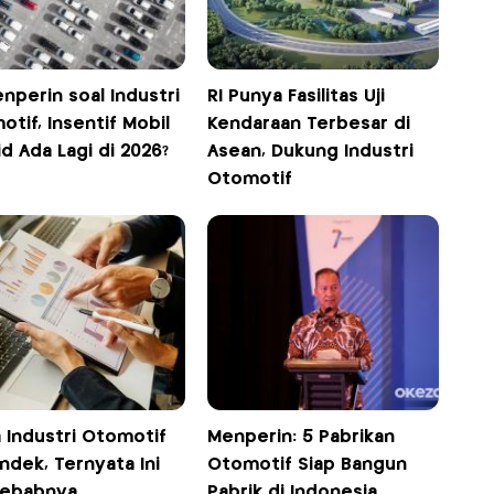
nperin soal Industri
RI Punya Fasilitas Uji
tif, Insentif Mobil
Kendaraan Terbesar di
d Ada Lagi di 2026?
Asean, Dukung Industri
Otomotif
 Industri Otomotif
Menperin: 5 Pabrikan
ndek, Ternyata Ini
Otomotif Siap Bangun
ebabnya
Pabrik di Indonesia