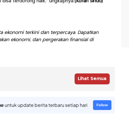
 bisa terdorong naik,” ungkapnya.
(Koran Sindo)
a ekonomi terkini dan terpercaya. Dapatkan
akan ekonomi, dan pergerakan finansial di
Lihat Semua
ne
untuk update berita terbaru setiap hari
Follow