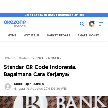
Scroll kebawah untuk membaca artikel
HOME
HOT ISSUE
MARKET UPDATE
SMART MONEY
I
HOME
FINANCE
FISKAL & MONETER
Standar QR Code Indonesia,
Bagaimana Cara Kerjanya?
Taufik Fajar
,
Jurnalis
Minggu, 18 Agustus 2019 |06:20 WIB