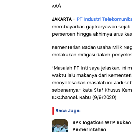
A
A
A
JAKARTA
-
PT Industri Telekomunika
membayarkan gaji karyawan sejak F
perseroan hingga akhirnya arus kas
Kementerian Badan Usaha Milik Ne
melakukan mitigasi dalam penyelesa
"Masalah PT Inti saya jelaskan, i
waktu lalu makanya dari Kementer
menyelesaikan masalah ini. Jadi seb
sebenarnya," kata Staf Khusus Keme
IDXChannel, Rabu (9/9/2020).
Baca Juga:
BPK Ingatkan WTP Bukan G
Pemerintahan