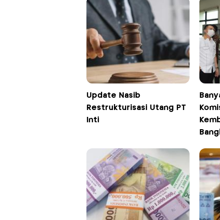
Update Nasib
Banya
Restrukturisasi Utang PT
Komis
Inti
Kemb
Bang