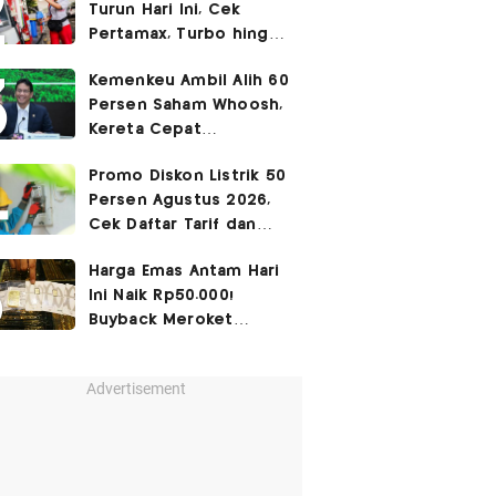
Turun Hari Ini, Cek
Pertamax, Turbo hingga
Pertalite 7 Agustus
Kemenkeu Ambil Alih 60
2026
Persen Saham Whoosh,
Kereta Cepat
Diperpanjang hingga
Promo Diskon Listrik 50
Surabaya
Persen Agustus 2026,
Cek Daftar Tarif dan
Syaratnya
Harga Emas Antam Hari
Ini Naik Rp50.000!
Buyback Meroket
Rp90.000
Advertisement