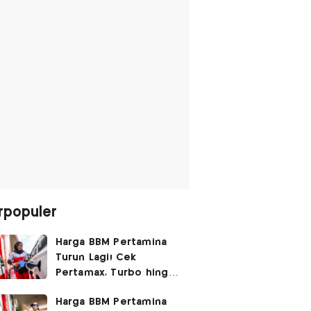
rpopuler
Harga BBM Pertamina
Turun Lagi! Cek
Pertamax, Turbo hingga
Pertalite Hari Ini 6
Harga BBM Pertamina
Agustus 2026