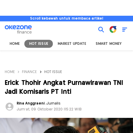
Scroll kebawah untuk membaca artikel
HOME
HOT ISSUE
MARKET UPDATE
SMART MONEY
I
HOME
FINANCE
HOT ISSUE
Erick Thohir Angkat Purnawirawan TNI
Jadi Komisaris PT Inti
Rina Anggraeni
,
Jurnalis
Jum'at, 09 Oktober 2020 |15:22 WIB