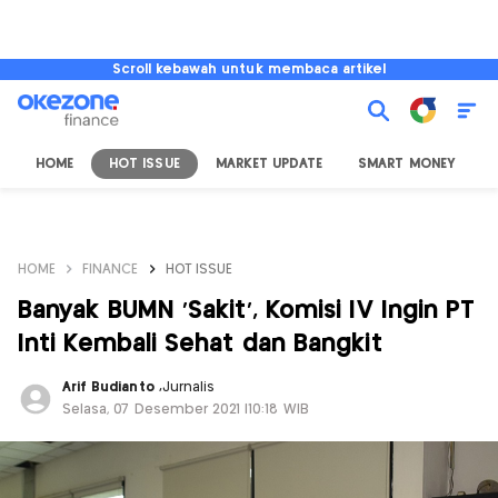
Scroll kebawah untuk membaca artikel
HOME
HOT ISSUE
MARKET UPDATE
SMART MONEY
I
HOME
FINANCE
HOT ISSUE
Banyak BUMN 'Sakit', Komisi IV Ingin PT
Inti Kembali Sehat dan Bangkit
Arif Budianto
,
Jurnalis
Selasa, 07 Desember 2021 |10:18 WIB