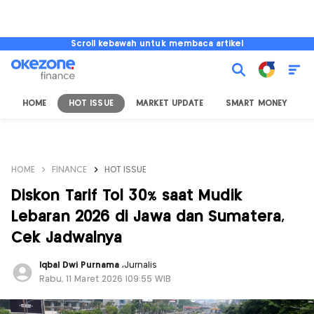
Scroll kebawah untuk membaca artikel
HOME
HOT ISSUE
MARKET UPDATE
SMART MONEY
I
HOME
FINANCE
HOT ISSUE
Diskon Tarif Tol 30% saat Mudik
Lebaran 2026 di Jawa dan Sumatera,
Cek Jadwalnya
Iqbal Dwi Purnama
,
Jurnalis
Rabu, 11 Maret 2026 |09:55 WIB