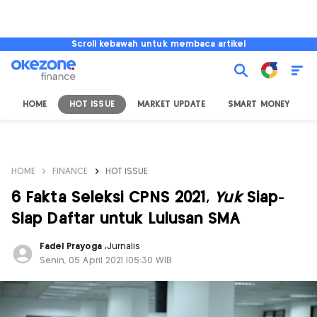
Scroll kebawah untuk membaca artikel
HOME
HOT ISSUE
MARKET UPDATE
SMART MONEY
I
HOME
FINANCE
HOT ISSUE
6 Fakta Seleksi CPNS 2021,
Yuk
Siap-
Siap Daftar untuk Lulusan SMA
Fadel Prayoga
,
Jurnalis
Senin, 05 April 2021 |05:30 WIB