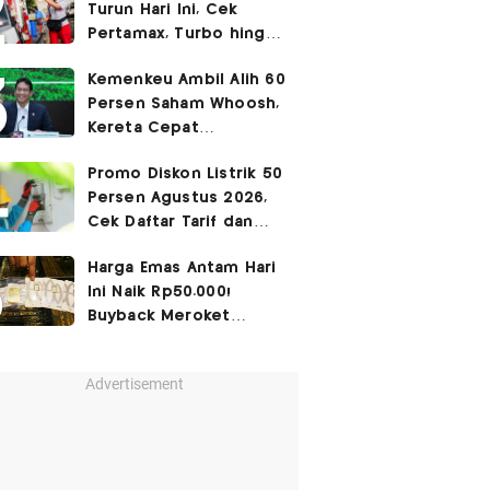
Turun Hari Ini, Cek
Pertamax, Turbo hingga
Pertalite 7 Agustus
Kemenkeu Ambil Alih 60
2026
Persen Saham Whoosh,
Kereta Cepat
Diperpanjang hingga
Promo Diskon Listrik 50
Surabaya
Persen Agustus 2026,
Cek Daftar Tarif dan
Syaratnya
Harga Emas Antam Hari
Ini Naik Rp50.000!
Buyback Meroket
Rp90.000
Advertisement