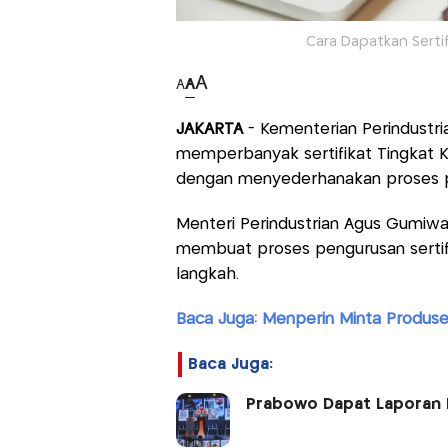
Cara Dapatkan Sertif
A
A
A
JAKARTA
- Kementerian Perindust
memperbanyak sertifikat Tingkat 
dengan menyederhanakan proses peng
Menteri Perindustrian Agus Gumiw
membuat proses pengurusan sertifi
langkah.
Baca Juga: Menperin Minta Produse
Baca Juga:
Prabowo Dapat Laporan 