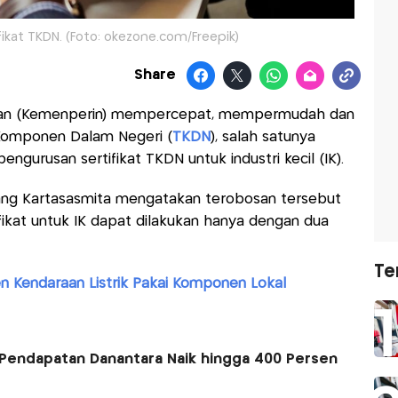
ikat TKDN. (Foto: okezone.com/Freepik)
Share
rian (Kemenperin) mempercepat, mempermudah dan
Komponen Dalam Negeri (
TKDN
), salah satunya
urusan sertifikat TKDN untuk industri kecil (IK).
ang Kartasasmita mengatakan terobosan tersebut
kat untuk IK dapat dilakukan hanya dengan dua
Te
n Kendaraan Listrik Pakai Komponen Lokal
Pendapatan Danantara Naik hingga 400 Persen