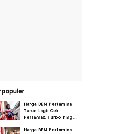
rpopuler
Harga BBM Pertamina
Turun Lagi! Cek
Pertamax, Turbo hingga
Pertalite Hari Ini 6
Harga BBM Pertamina
Agustus 2026