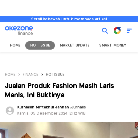
Scroll kebawah untuk membaca artikel
HOME
HOT ISSUE
MARKET UPDATE
SMART MONEY
I
HOME
FINANCE
HOT ISSUE
Jualan Produk Fashion Masih Laris
Manis, Ini Buktinya
Kurniasih Miftakhul Jannah
,
Jurnalis
Kamis, 05 Desember 2024 |21:12 WIB