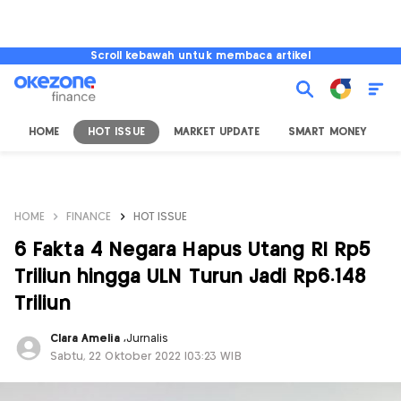
Scroll kebawah untuk membaca artikel
HOME
HOT ISSUE
MARKET UPDATE
SMART MONEY
I
HOME
FINANCE
HOT ISSUE
6 Fakta 4 Negara Hapus Utang RI Rp5
Triliun hingga ULN Turun Jadi Rp6.148
Triliun
Clara Amelia
,
Jurnalis
Sabtu, 22 Oktober 2022 |03:23 WIB