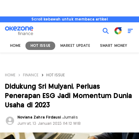
Scroll kebawah untuk membaca artikel
HOME
HOT ISSUE
MARKET UPDATE
SMART MONEY
I
HOME
FINANCE
HOT ISSUE
Didukung Sri Mulyani, Perluas
Penerapan ESG Jadi Momentum Dunia
Usaha di 2023
Noviana Zahra Firdausi
,
Jurnalis
Jum'at, 13 Januari 2023 |14:12 WIB