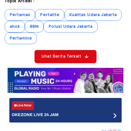
Topik Artikel :
Pertamax
Pertalite
Kualitas Udara Jakarta
ahok
BBM
Polusi Udara Jakarta
Pertamina
Lihat Berita Terkait
Live Now
OKEZONE LIVE 24 JAM