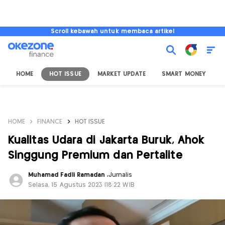
Scroll kebawah untuk membaca artikel
HOME
HOT ISSUE
MARKET UPDATE
SMART MONEY
I
HOME
FINANCE
HOT ISSUE
Kualitas Udara di Jakarta Buruk, Ahok
Singgung Premium dan Pertalite
Muhamad Fadli Ramadan
,
Jurnalis
Selasa, 15 Agustus 2023 |18:22 WIB