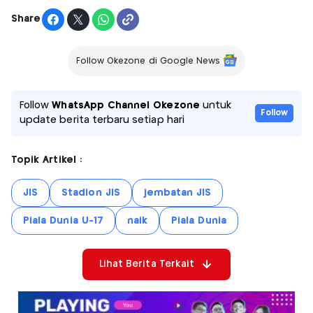
Share
Follow Okezone di Google News
Follow
WhatsApp Channel Okezone
untuk
Follow
update berita terbaru setiap hari
Topik Artikel :
JIS
Stadion JIS
jembatan JIS
Piala Dunia U-17
naik
Piala Dunia
Lihat Berita Terkait