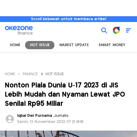
Scroll kebawah untuk membaca artikel
HOME
HOT ISSUE
MARKET UPDATE
SMART MONEY
I
HOME
FINANCE
HOT ISSUE
Nonton Piala Dunia U-17 2023 di JIS
Lebih Mudah dan Nyaman Lewat JPO
Senilai Rp95 Miliar
Iqbal Dwi Purnama
,
Jurnalis
Senin, 13 November 2023 |17:21 WIB