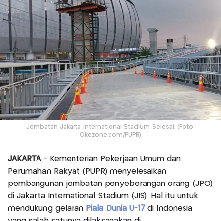
Jembatan Jakarta International Stadium Selesai. (Foto:
Okezone.com/PUPR)
JAKARTA
- Kementerian Pekerjaan Umum dan
Perumahan Rakyat (PUPR) menyelesaikan
pembangunan jembatan penyeberangan orang (JPO)
di Jakarta International Stadium (JIS). Hal itu untuk
mendukung gelaran
Piala Dunia U-17
di Indonesia
yang salah satunya dilaksanakan di