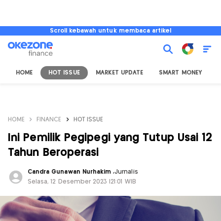
Scroll kebawah untuk membaca artikel
HOME
HOT ISSUE
MARKET UPDATE
SMART MONEY
I
HOME
FINANCE
HOT ISSUE
Ini Pemilik Pegipegi yang Tutup Usai 12
Tahun Beroperasi
Candra Gunawan Nurhakim
,
Jurnalis
Selasa, 12 Desember 2023 |21:01 WIB