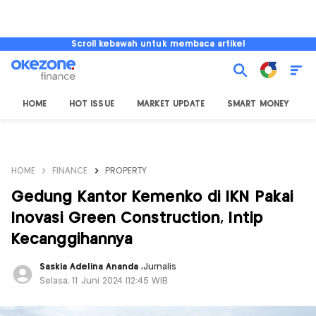
Scroll kebawah untuk membaca artikel
HOME
HOT ISSUE
MARKET UPDATE
SMART MONEY
I
HOME
FINANCE
PROPERTY
Gedung Kantor Kemenko di IKN Pakai
Inovasi Green Construction, Intip
Kecanggihannya
Saskia Adelina Ananda
,
Jurnalis
Selasa, 11 Juni 2024 |12:45 WIB