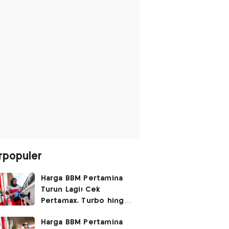
rpopuler
Harga BBM Pertamina
Turun Lagi! Cek
Pertamax, Turbo hingga
Pertalite Hari Ini 6
Harga BBM Pertamina
Agustus 2026