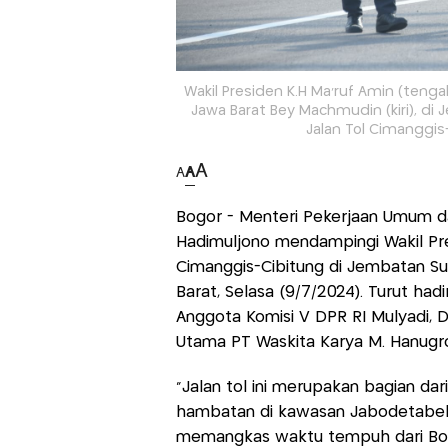
Wakil Presiden K.H Ma'ruf Amin (teng
Jawa Barat Bey Machmudin (kiri), d
Jalan Tol Cimanggis
A
A
A
Bogor - Menteri Pekerjaan Umum d
Hadimuljono mendampingi Wakil Pre
Cimanggis-Cibitung di Jembatan Su
Barat, Selasa (9/7/2024). Turut ha
Anggota Komisi V DPR RI Mulyadi, D
Utama PT Waskita Karya M. Hanugr
"Jalan tol ini merupakan bagian da
hambatan di kawasan Jabodetabek. 
memangkas waktu tempuh dari Bog