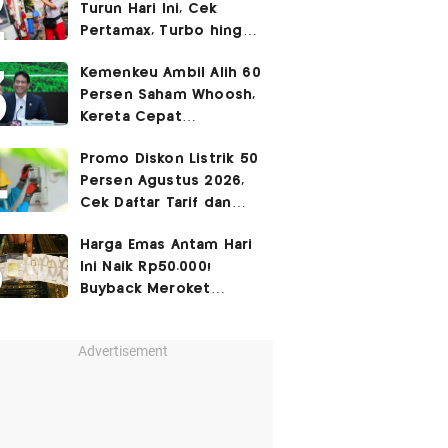
Turun Hari Ini, Cek
Pertamax, Turbo hingga
Pertalite 7 Agustus
Kemenkeu Ambil Alih 60
2026
Persen Saham Whoosh,
Kereta Cepat
Diperpanjang hingga
Promo Diskon Listrik 50
Surabaya
Persen Agustus 2026,
Cek Daftar Tarif dan
Syaratnya
Harga Emas Antam Hari
Ini Naik Rp50.000!
Buyback Meroket
Rp90.000
Advertisement