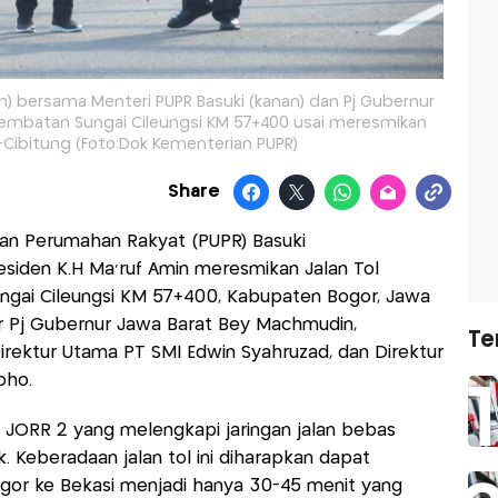
ah) bersama Menteri PUPR Basuki (kanan) dan Pj Gubernur
i Jembatan Sungai Cileungsi KM 57+400 usai meresmikan
-Cibitung (Foto:Dok Kementerian PUPR)
Share
an Perumahan Rakyat (PUPR) Basuki
siden K.H Ma'ruf Amin meresmikan Jalan Tol
ngai Cileungsi KM 57+400, Kabupaten Bogor, Jawa
dir Pj Gubernur Jawa Barat Bey Machmudin,
Te
irektur Utama PT SMI Edwin Syahruzad, dan Direktur
oho.
ri JORR 2 yang melengkapi jaringan jalan bebas
Keberadaan jalan tol ini diharapkan dapat
or ke Bekasi menjadi hanya 30-45 menit yang