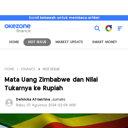
Scroll kebawah untuk membaca artikel
HOME
HOT ISSUE
MARKET UPDATE
SMART MONEY
I
HOME
FINANCE
HOT ISSUE
Mata Uang Zimbabwe dan Nilai
Tukarnya ke Rupiah
Delvicka Afriantina
,
Jurnalis
Rabu, 07 Agustus 2024 |22:08 WIB