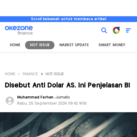
Scroll kebawah untuk membaca artikel
HOME
HOT ISSUE
MARKET UPDATE
SMART MONEY
I
HOME
FINANCE
HOT ISSUE
Disebut Anti Dolar AS, Ini Penjelasan BI
Muhammad Farhan
,
Jurnalis
Rabu, 25 September 2024 |19:42 WIB