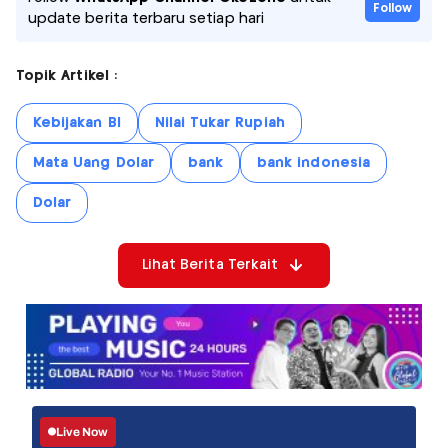
Follow
update berita terbaru setiap hari
Topik Artikel :
Kebijakan BI
Nilai Tukar Rupiah
Mata Uang Dolar
bank
bank indonesia
Dolar
Lihat Berita Terkait
Live Now