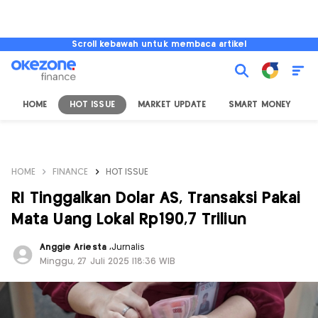
Scroll kebawah untuk membaca artikel
HOME
HOT ISSUE
MARKET UPDATE
SMART MONEY
I
HOME
FINANCE
HOT ISSUE
RI Tinggalkan Dolar AS, Transaksi Pakai
Mata Uang Lokal Rp190,7 Triliun
Anggie Ariesta
,
Jurnalis
Minggu, 27 Juli 2025 |18:36 WIB