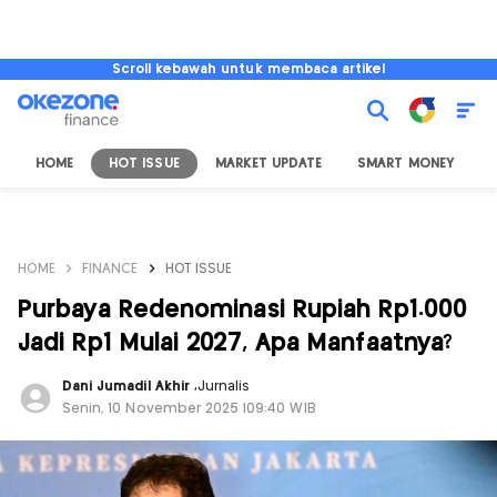
Scroll kebawah untuk membaca artikel
HOME
HOT ISSUE
MARKET UPDATE
SMART MONEY
I
HOME
FINANCE
HOT ISSUE
Purbaya Redenominasi Rupiah Rp1.000
Jadi Rp1 Mulai 2027, Apa Manfaatnya?
Dani Jumadil Akhir
,
Jurnalis
Senin, 10 November 2025 |09:40 WIB