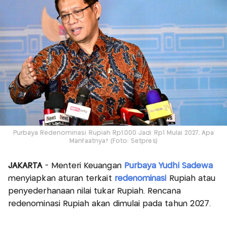
Purbaya Redenominasi Rupiah Rp1.000 Jadi Rp1 Mulai 2027, Apa
Manfaatnya? (Foto: Setpres)
JAKARTA
- Menteri Keuangan
Purbaya Yudhi Sadewa
menyiapkan aturan terkait
redenominasi
Rupiah atau
penyederhanaan nilai tukar Rupiah. Rencana
redenominasi Rupiah akan dimulai pada tahun 2027.