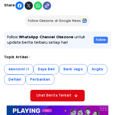
Share
Follow Okezone di Google News
Follow
WhatsApp Channel Okezone
untuk
Follow
update berita terbaru setiap hari
Topik Artikel :
ekonomi ri
Daya Beli
Bank Jago
Angka
Deflasi
Perbankan
Lihat Berita Terkait