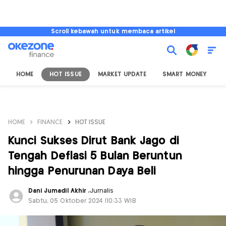
Scroll kebawah untuk membaca artikel
HOME
HOT ISSUE
MARKET UPDATE
SMART MONEY
I
HOME
FINANCE
HOT ISSUE
Kunci Sukses Dirut Bank Jago di
Tengah Deflasi 5 Bulan Beruntun
hingga Penurunan Daya Beli
Dani Jumadil Akhir
,
Jurnalis
Sabtu, 05 Oktober 2024 |10:33 WIB