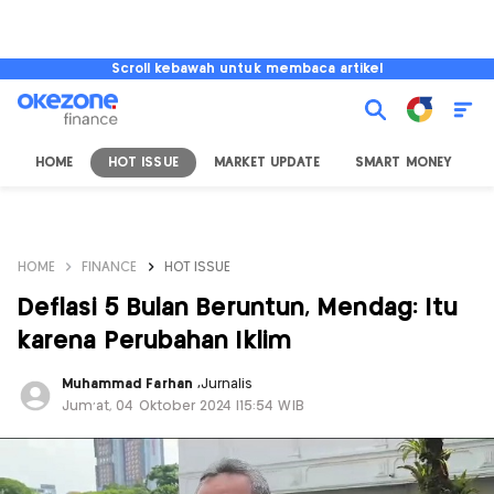
Scroll kebawah untuk membaca artikel
HOME
HOT ISSUE
MARKET UPDATE
SMART MONEY
I
HOME
FINANCE
HOT ISSUE
Deflasi 5 Bulan Beruntun, Mendag: Itu
karena Perubahan Iklim
Muhammad Farhan
,
Jurnalis
Jum'at, 04 Oktober 2024 |15:54 WIB