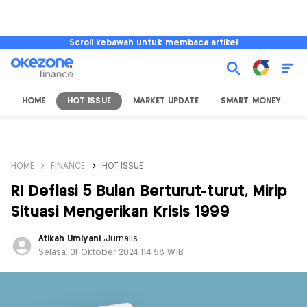
Scroll kebawah untuk membaca artikel
HOME
HOT ISSUE
MARKET UPDATE
SMART MONEY
I
HOME
FINANCE
HOT ISSUE
RI Deflasi 5 Bulan Berturut-turut, Mirip
Situasi Mengerikan Krisis 1999
Atikah Umiyani
,
Jurnalis
Selasa, 01 Oktober 2024 |14:58 WIB