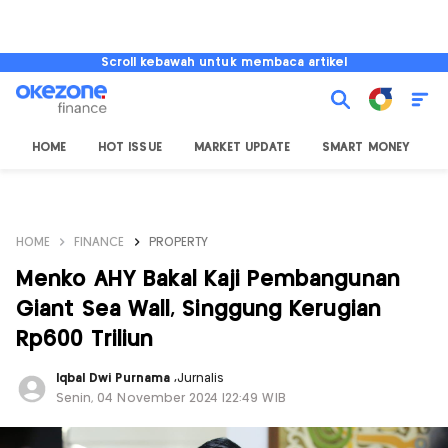
Scroll kebawah untuk membaca artikel
HOME
HOT ISSUE
MARKET UPDATE
SMART MONEY
I
HOME
FINANCE
PROPERTY
Menko AHY Bakal Kaji Pembangunan
Giant Sea Wall, Singgung Kerugian
Rp600 Triliun
Iqbal Dwi Purnama
,
Jurnalis
Senin, 04 November 2024 |22:49 WIB