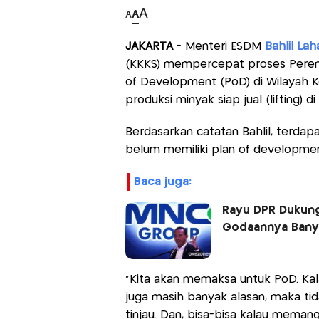
A
A
A
JAKARTA
- Menteri ESDM
Bahlil Lah
(KKKS) mempercepat proses Peren
of Development (PoD) di Wilayah K
produksi minyak siap jual (lifting) di
Berdasarkan catatan Bahlil, terdap
belum memiliki plan of developmen
baca juga:
Rayu DPR Dukung
Godaannya Bany
"Kita akan memaksa untuk PoD. Ka
juga masih banyak alasan, maka t
tinjau. Dan, bisa-bisa kalau meman