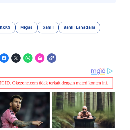
KKKS
Migas
bahlil
Bahlil Lahadalia