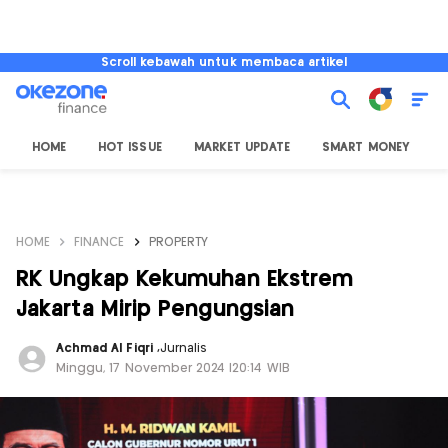
Scroll kebawah untuk membaca artikel
HOME
HOT ISSUE
MARKET UPDATE
SMART MONEY
I
HOME
FINANCE
PROPERTY
RK Ungkap Kekumuhan Ekstrem
Jakarta Mirip Pengungsian
Achmad Al Fiqri
,
Jurnalis
Minggu, 17 November 2024 |20:14 WIB