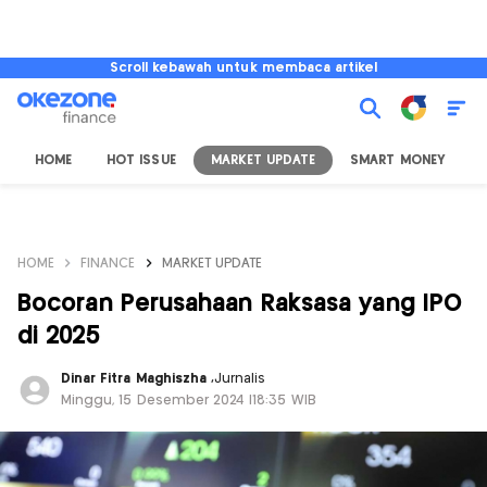
Scroll kebawah untuk membaca artikel
HOME
HOT ISSUE
MARKET UPDATE
SMART MONEY
I
HOME
FINANCE
MARKET UPDATE
Bocoran Perusahaan Raksasa yang IPO
di 2025
Dinar Fitra Maghiszha
,
Jurnalis
Minggu, 15 Desember 2024 |18:35 WIB